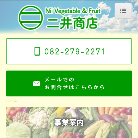
ホーム
会社案内
こだわり
安全への取り組み
事業案内
原料販売
カット野菜
ホーム
事業案内
出荷までの流れ
事業案内
お客様からの声
商品紹介