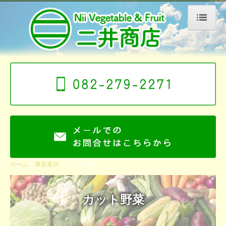
ホーム
会社案内
こだわり
安全への取り組み
事業案内
原料販売
カット野菜
ホーム
事業案内
カット野菜
出荷までの流れ
カット野菜
お客様からの声
商品紹介