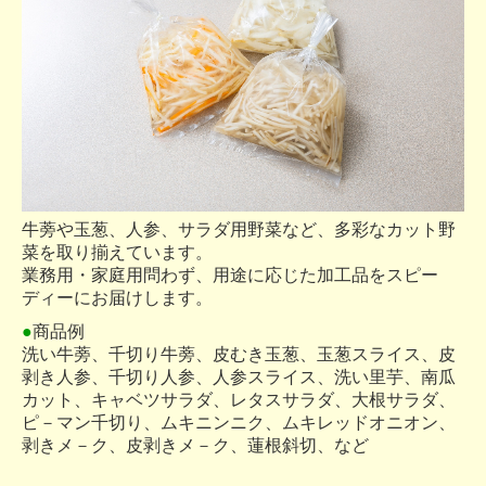
牛蒡や玉葱、人参、サラダ用野菜など、多彩なカット野
菜を取り揃えています。
業務用・家庭用問わず、用途に応じた加工品をスピー
ディーにお届けします。
●
商品例
洗い牛蒡、千切り牛蒡、皮むき玉葱、玉葱スライス、皮
剥き人参、千切り人参、人参スライス、洗い里芋、南瓜
カット、キャベツサラダ、レタスサラダ、大根サラダ、
ピ－マン千切り、ムキニンニク、ムキレッドオニオン、
剥きメ－ク、皮剥きメ－ク、蓮根斜切、など